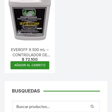
EVEROFF X 500 mL –
CONTROLADOR DE
$
72.100
MALEZAS
CONCENTRADO
AÑADIR AL CARRITO
BUSQUEDAS