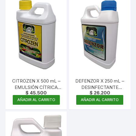
CITROZEN X 500 mL –
DEFENZOR X 250 mL –
EMULSIÓN CÍTRICA
DESINFECTANTE
$
45.500
$
26.200
CON AJO Y AJI –
FUNGICIDA
CONCENTRADO
MONOBÁSICO
AÑADIR AL CARRITO
AÑADIR AL CARRITO
CONCENTRADO