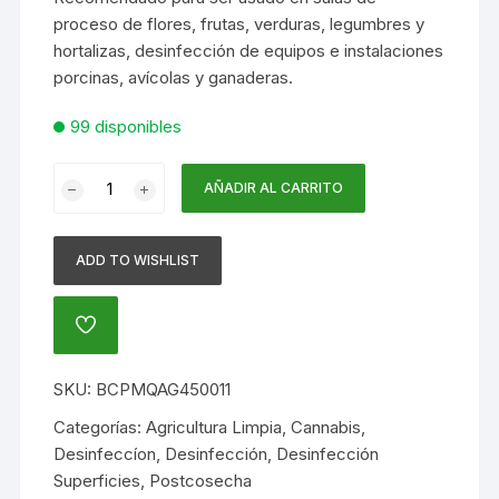
proceso de flores, frutas, verduras, legumbres y
hortalizas, desinfección de equipos e instalaciones
porcinas, avícolas y ganaderas.
99 disponibles
PROMIQUAT
AÑADIR AL CARRITO
X
500
mL
ADD TO WISHLIST
-
DESINFECTANTE
AÑADIR
AMONIO
A
QUATERNARIO
LA
LISTA
CONCENTRADO
SKU:
BCPMQAG450011
DE
cantidad
DESEOS
Categorías:
Agricultura Limpia
,
Cannabis
,
Desinfeccíon
,
Desinfección
,
Desinfección
Superficies
,
Postcosecha