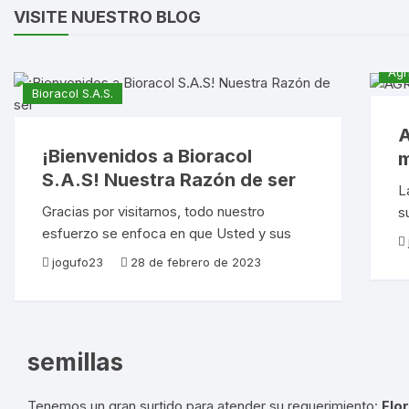
VISITE NUESTRO BLOG
Agr
Bioracol S.A.S.
A
¡Bienvenidos a Bioracol
m
S.A.S! Nuestra Razón de ser
L
Gracias por visitarnos, todo nuestro
s
esfuerzo se enfoca en que Usted y sus
u
proyectos sean exitosos. Bienvenidos a
l
jogufo23
28 de febrero de 2023
BIORACOL S.A.S. Somos lideres en
C
Producción de compuestos Biorracionales
y comercialización de
semillas
Tenemos un gran surtido para atender su requerimiento:
Flor