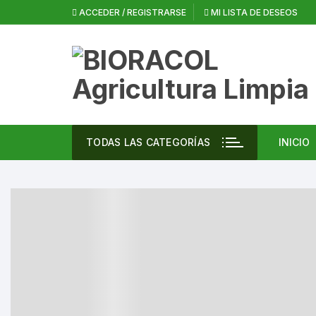
Saltar
ACCEDER / REGISTRARSE
MI LISTA DE DESEOS
al
contenido
TODAS LAS CATEGORÍAS
INICIO
Vent
Agri
Inte
Cann
Casa
Desi
Equi