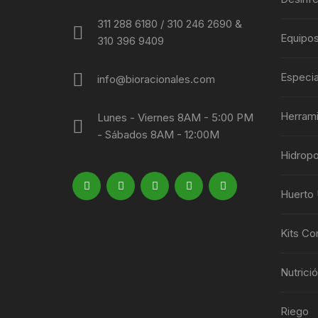
311 288 6180 / 310 246 2690 &
Equipo
310 396 9409
Especia
info@bioracionales.com
Herram
Lunes - Viernes 8AM - 5:00 PM
- Sábados 8AM - 12:00M
Hidropo
Huerto
Kits Co
Nutrici
Riego