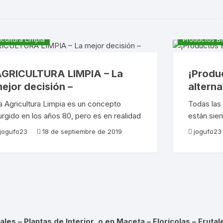
icultura Limpia
Productos Bi
GRICULTURA LIMPIA – La
¡Produ
ejor decisión –
alterna
a Agricultura Limpia es un concepto
Todas las 
urgido en los años 80, pero es en realidad
están sie
na práctica antigua, de uso corriente en
plagas y 
jogufo23
18 de septiembre de 2019
jogufo23
os tiempos previos a la Revolución Verde.
perjudicia
on
sus partes,
frutos
ales – Plantas de Interior o en Maceta – Florícolas – Frutal