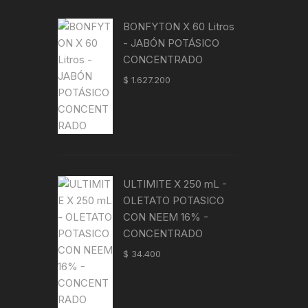
es:
era:
es:
0.
$ 39.800.
$ 43.500.
$ 39.800.
BONFYTON X 60 Litros
- JABÓN POTÁSICO
CONCENTRADO
$
1.627.200
ULTIMITE X 250 mL -
OLETATO POTASICO
CON NEEM 16% -
CONCENTRADO
$
34.400