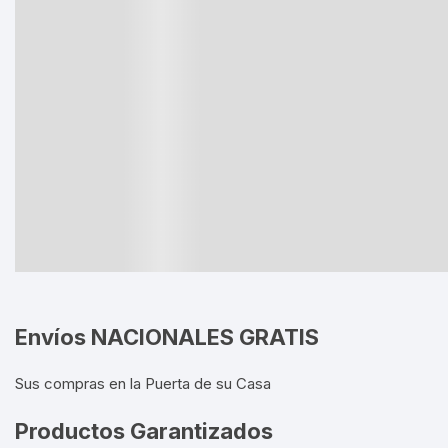
Espe
Herr
Hidr
Huer
Kits
Nutr
Rieg
Envíos NACIONALES GRATIS
Semi
Sus compras en la Puerta de su Casa
Suel
Productos Garantizados