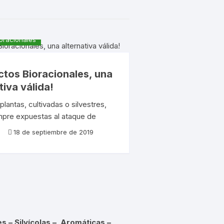
oracionales
ctos Bioracionales, una
tiva válida!
plantas, cultivadas o silvestres,
mpre expuestas al ataque de
enfermedades. Organismos
18 de septiembre de 2019
les pueden atacar cualquiera de
 raíz, tallos y hojas, flores y
es – Silvícolas – Aromáticas –