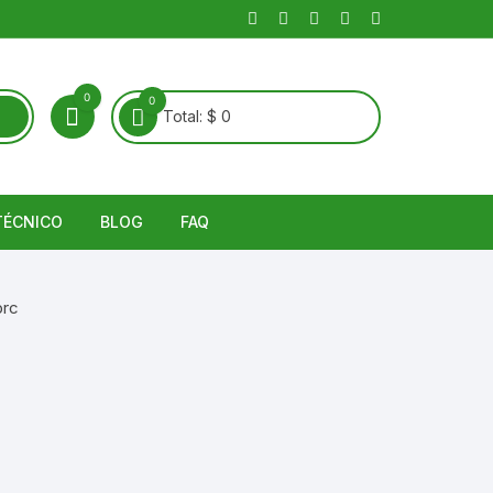
0
0
Total:
$
0
TÉCNICO
BLOG
FAQ
Guías Técnicas
Noticias
álido
Enfermedades de Suelo y
Artículos
Raíz
río
entes