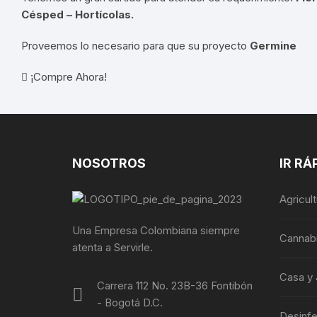
Césped – Hortícolas.
Proveemos lo necesario para que su proyecto
Germine
¡Compre Ahora!
NOSOTROS
IR RÁ
Agricul
Una Empresa Colombiana siempre
Cannab
atenta a Servirle.
Casa y 
Carrera 112 No. 23B-36 Fontibón
- Bogotá D.C.
Desinf