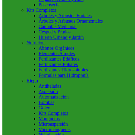
Poscosecha
Kits Completos
Árboles y Arbustos Frutales
Árboles y Arbustos Ornamentales
Cannabis Medicinal
Césped y Prados
Huerto Urbano y Jardín
Nutrición
Abonos Orgánicos
Elementos Simples
Fertilizantes Edáficos
Fertilizantes Foliares
Fertilzantes Hidrosolubles
Formulas para Hidroponía
Riego
Antiheladas
Aspersión
Automatización
Bombas
Goteo
Kits Completos
Mangueras
Microaspersión
Micromangueras
Nebulización