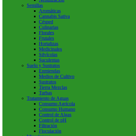
Semillas
Aromáticas
Cannabis Sativa
Césped
Culinarias
Florales
Frutales
Hortalizas
Medicinales
Silvícolas
Suculentas
Suelo y Sustratos
Enmiendas
Medios de Cultivo
Sustratos
Tierra Mezclas
Turbas
Tratamiento de Aguas
Consumo Agrícola
Consumo Humano
Control de Algas
Control de pH
Filtración
Floculación