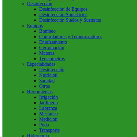
Desinfeccíon
Desinfección de Equipos
Desinfección Superficies
Desinfección Suelos y Sustratos
Equipos
Bombeo
Controladores y Temporizadores
Enraízamiento
Germinación
Materas
Tensiometros
Especialidades
Desinfección
Nutrición
Sanidad
Otros
Herramientas
Irrigación
Jardinería
Labranza
Mecánica
Medición
Poda
Transporte
Hidroponía