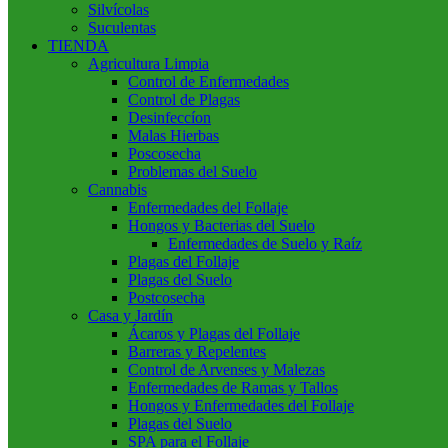
Silvícolas
Suculentas
TIENDA
Agricultura Limpia
Control de Enfermedades
Control de Plagas
Desinfeccíon
Malas Hierbas
Poscosecha
Problemas del Suelo
Cannabis
Enfermedades del Follaje
Hongos y Bacterias del Suelo
Enfermedades de Suelo y Raíz
Plagas del Follaje
Plagas del Suelo
Postcosecha
Casa y Jardín
Ácaros y Plagas del Follaje
Barreras y Repelentes
Control de Arvenses y Malezas
Enfermedades de Ramas y Tallos
Hongos y Enfermedades del Follaje
Plagas del Suelo
SPA para el Follaje