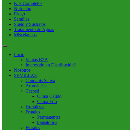
Kits Completos
Nutrición
Riego
Semillas
Suelo y Sustratos
Tratamiento de Aguas
Miscelaneos
Inicio
Ventas B2B
Interesado en Distribución?
Nosotros
SEMILLAS
Cannabis Sativa
Aromáticas
Cesped
Clima Cálido
Clima Frío
Hortalizas
Frutales
Permanentes
transitorios
Florales