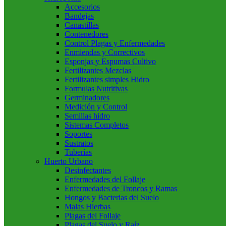
Accesorios
Bandejas
Canastillas
Contenedores
Control Plagas y Enfermedades
Enmiendas y Correctivos
Esponjas y Espumas Cultivo
Fertilizantes Mezclas
Fertilizantes simples Hidro
Formulas Nutritivas
Germinadores
Medición y Control
Semillas hidro
Sistemas Completos
Soportes
Sustratos
Tuberías
Huerto Urbano
Desinfectantes
Enfermedades del Follaje
Enfermedades de Troncos y Ramas
Hongos y Bacterias del Suelo
Malas Hierbas
Plagas del Follaje
Plagas del Suelo y Raíz