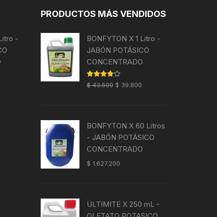
PRODUCTOS MÁS VENDIDOS
tro -
BONFYTON X 1 Litro -
CO
JABÓN POTÁSICO
O
CONCENTRADO
El
El
El
Valorado
$
43.500
$
39.800
con
4.00
precio
precio
precio
de 5
actual
original
actual
es:
era:
es:
BONFYTON X 60 Litros
0.
$ 39.800.
$ 43.500.
$ 39.800.
- JABÓN POTÁSICO
CONCENTRADO
$
1.627.200
ULTIMITE X 250 mL -
OLETATO POTASICO