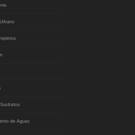
nía
 Urbano
mpletos
ón
s
 Sustratos
ento de Aguas