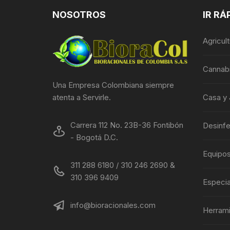
NOSOTROS
IR RÁ
Agricul
Cannab
Una Empresa Colombiana siempre
Casa y 
atenta a Servirle.
Carrera 112 No. 23B-36 Fontibón
Desinf
- Bogotá D.C.
Equipo
311 288 6180 / 310 246 2690 &
310 396 9409
Especia
info@bioracionales.com
Herram