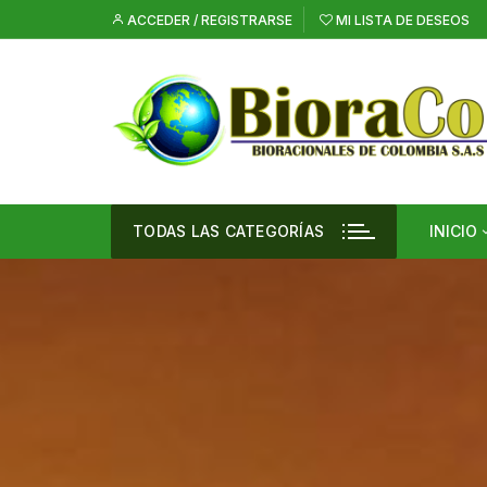
Saltar
ACCEDER / REGISTRARSE
MI LISTA DE DESEOS
al
contenido
TODAS LAS CATEGORÍAS
INICIO
Vent
Agr
Inte
Eq
Hue
Sem