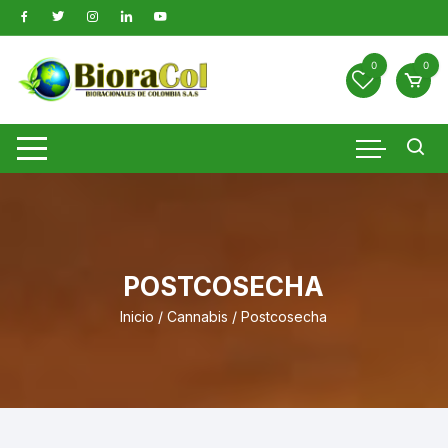
Saltar
al
contenido
0
0
POSTCOSECHA
Inicio
/
Cannabis
/ Postcosecha