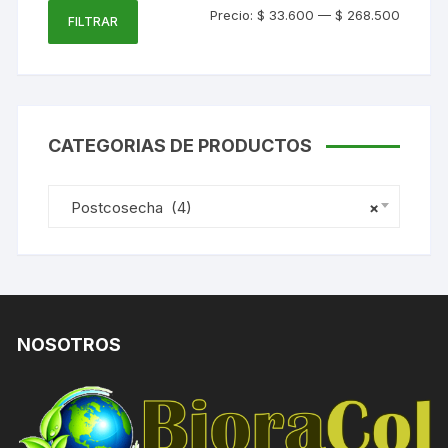
Precio
Precio
Precio:
$ 33.600
—
$ 268.500
FILTRAR
mínimo
máxim
CATEGORIAS DE PRODUCTOS
Postcosecha (4)
×
NOSOTROS