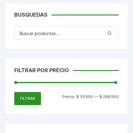
BUSQUEDAS
FILTRAR POR PRECIO
Precio
Precio
Precio:
$ 33.600
—
$ 268.500
FILTRAR
mínimo
máxim