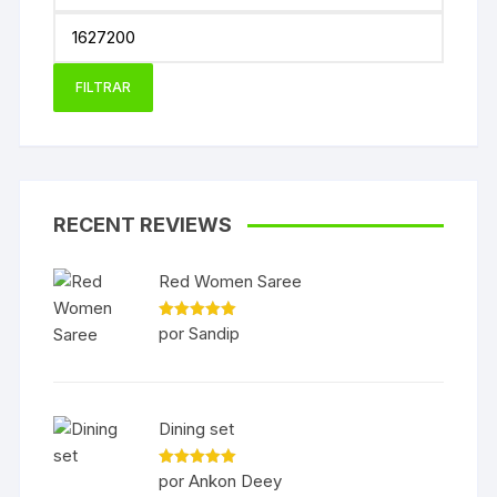
Precio
máxim
FILTRAR
RECENT REVIEWS
Red Women Saree
Valorado
por Sandip
con
5
de 5
Dining set
Valorado
por Ankon Deey
con
5
de 5