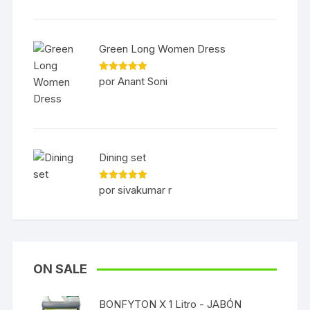
Green Long Women Dress
Valorado
por Anant Soni
con
5
de 5
Dining set
Valorado
por sivakumar r
con
5
de 5
ON SALE
BONFYTON X 1 Litro - JABÓN