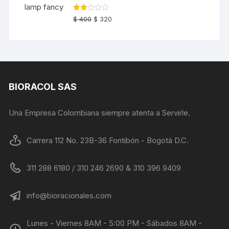
El
El
Valo
$
400
$
320
rado
precio
precio
con
2.00
original
actual
de 5
era:
es:
$ 400.
$ 320.
BIORACOL SAS
Una Empresa Colombiana siempre atenta a Servirle.
Carrera 112 No. 23B-36 Fontibón - Bogotá D.C.
311 288 6180 / 310 246 2690 & 310 396 9409
info@bioracionales.com
Lunes - Viernes 8AM - 5:00 PM - Sábados 8AM -