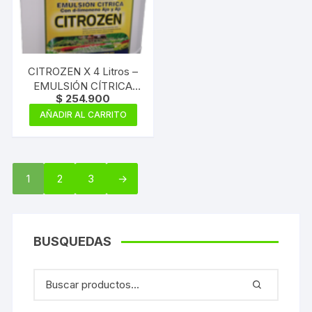
CITROZEN X 4 Litros –
EMULSIÓN CÍTRICA
$
254.900
CON AJO Y AJI –
CONCENTRADO
AÑADIR AL CARRITO
1
2
3
→
BUSQUEDAS