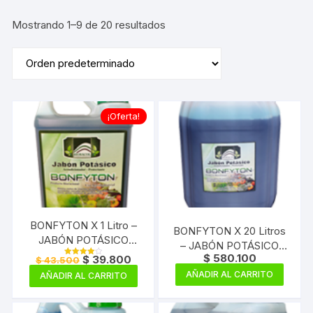
Mostrando 1–9 de 20 resultados
¡Oferta!
BONFYTON X 1 Litro –
BONFYTON X 20 Litros
JABÓN POTÁSICO
– JABÓN POTÁSICO
CONCENTRADO
$
580.100
El
El
$
39.800
CONCENTRADO
$
43.500
Valorado
precio
precio
con
AÑADIR AL CARRITO
AÑADIR AL CARRITO
4.00
original
actual
de 5
era:
es:
$ 43.500.
$ 39.800.