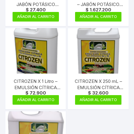
JABÓN POTÁSICO
– JABÓN POTÁSICO
$
27.400
$
1.627.200
CONCENTRADO
CONCENTRADO
AÑADIR AL CARRITO
AÑADIR AL CARRITO
CITROZEN X 1 Litro –
CITROZEN X 250 mL –
EMULSIÓN CÍTRICA
EMULSIÓN CÍTRICA
$
72.900
$
32.600
CON AJO Y AJÍ –
CON AJO Y AJI –
CONCENTRADO
CONCENTRADO
AÑADIR AL CARRITO
AÑADIR AL CARRITO