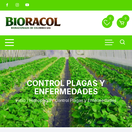
Saltar
al
contenido
0
0
CONTROL PLAGAS Y
ENFERMEDADES
Inicio
/
Hidroponía
/ Control Plagas y Enfermedades