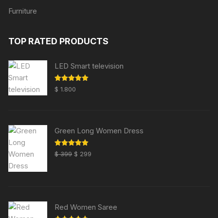
Furniture
TOP RATED PRODUCTS
LED Smart television
Valorado
$
1.800
con
5.00
de 5
Green Long Women Dress
El
El
Valorado
$
399
$
299
con
5.00
precio
precio
de 5
original
actual
era:
es:
$ 399.
$ 299.
Red Women Saree