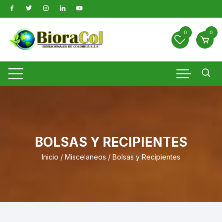
Saltar
al
contenido
0
0
BOLSAS Y RECIPIENTES
Inicio
/
Miscelaneos
/ Bolsas y Recipientes