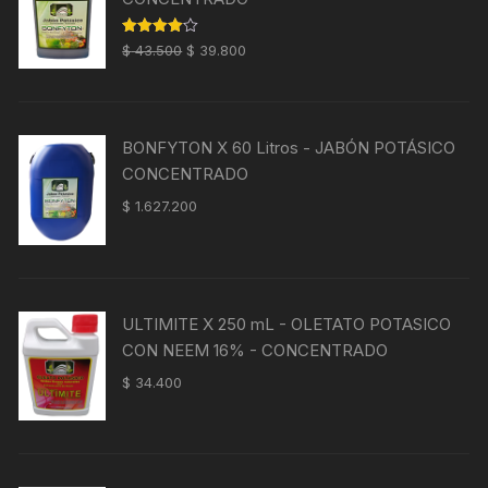
El
El
Valorado
$
43.500
$
39.800
con
4.00
precio
precio
de 5
original
actual
era:
es:
BONFYTON X 60 Litros - JABÓN POTÁSICO
$ 43.500.
$ 39.800.
CONCENTRADO
$
1.627.200
ULTIMITE X 250 mL - OLETATO POTASICO
CON NEEM 16% - CONCENTRADO
$
34.400