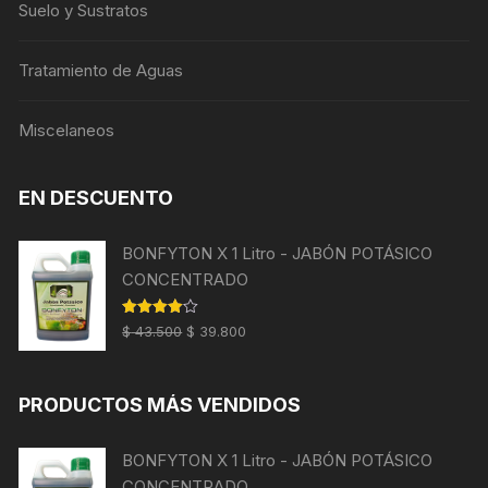
Suelo y Sustratos
Tratamiento de Aguas
Miscelaneos
EN DESCUENTO
BONFYTON X 1 Litro - JABÓN POTÁSICO
CONCENTRADO
El
El
Valorado
$
43.500
$
39.800
con
4.00
precio
precio
de 5
original
actual
PRODUCTOS MÁS VENDIDOS
era:
es:
$ 43.500.
$ 39.800.
BONFYTON X 1 Litro - JABÓN POTÁSICO
CONCENTRADO