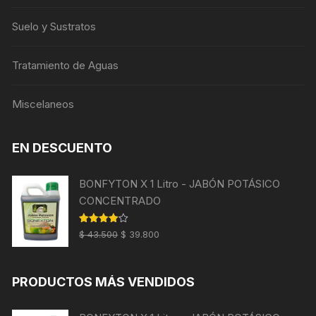
Suelo y Sustratos
Tratamiento de Aguas
Miscelaneos
EN DESCUENTO
BONFYTON X 1 Litro - JABÓN POTÁSICO
CONCENTRADO
El
El
Valorado
$
43.500
$
39.800
con
4.00
precio
precio
de 5
original
actual
PRODUCTOS MÁS VENDIDOS
era:
es:
$ 43.500.
$ 39.800.