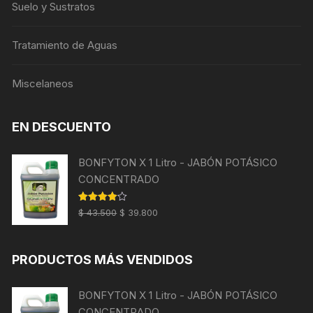
Suelo y Sustratos
Tratamiento de Aguas
Miscelaneos
EN DESCUENTO
BONFYTON X 1 Litro - JABÓN POTÁSICO
CONCENTRADO
El
El
Valorado
$
43.500
$
39.800
con
4.00
precio
precio
de 5
original
actual
PRODUCTOS MÁS VENDIDOS
era:
es:
$ 43.500.
$ 39.800.
BONFYTON X 1 Litro - JABÓN POTÁSICO
CONCENTRADO