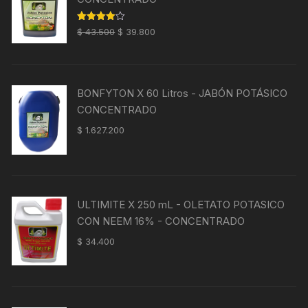
El
El
Valorado
$
43.500
$
39.800
con
4.00
precio
precio
de 5
original
actual
era:
es:
BONFYTON X 60 Litros - JABÓN POTÁSICO
$ 43.500.
$ 39.800.
CONCENTRADO
$
1.627.200
ULTIMITE X 250 mL - OLETATO POTASICO
CON NEEM 16% - CONCENTRADO
$
34.400