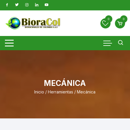
Saltar
al
contenido
0
0
MECÁNICA
Inicio
/
Herramientas
/ Mecánica