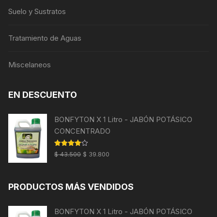
Suelo y Sustratos
Tratamiento de Aguas
Miscelaneos
EN DESCUENTO
BONFYTON X 1 Litro - JABÓN POTÁSICO
CONCENTRADO
El
El
Valorado
$
43.500
$
39.800
con
4.00
precio
precio
de 5
original
actual
PRODUCTOS MÁS VENDIDOS
era:
es:
$ 43.500.
$ 39.800.
BONFYTON X 1 Litro - JABÓN POTÁSICO