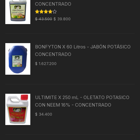
CONCENTRADO
El
El
Valorado
$
43.500
$
39.800
con
4.00
precio
precio
de 5
original
actual
era:
es:
BONFYTON X 60 Litros - JABÓN POTÁSICO
$ 43.500.
$ 39.800.
CONCENTRADO
$
1.627.200
ULTIMITE X 250 mL - OLETATO POTASICO
CON NEEM 16% - CONCENTRADO
$
34.400