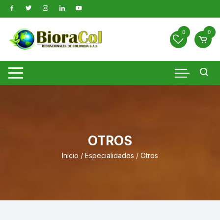
Saltar
al
contenido
0
0
OTROS
Inicio
/
Especialidades
/ Otros