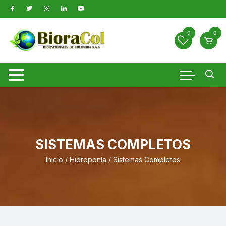
Saltar
al
contenido
0
0
SISTEMAS COMPLETOS
Inicio
/
Hidroponía
/ Sistemas Completos