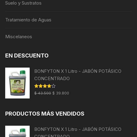
Suelo y Sustratos
Tratamiento de Aguas
Miscelaneos
EN DESCUENTO
BONFYTON X 1 Litro - JABÓN POTÁSICO
CONCENTRADO
El
El
Valorado
$
43.500
$
39.800
con
4.00
precio
precio
de 5
original
actual
PRODUCTOS MÁS VENDIDOS
era:
es:
$ 43.500.
$ 39.800.
BONFYTON X 1 Litro - JABÓN POTÁSICO
CONCENTRADO