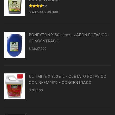
El
El
Valorado
$
43.500
$
39.800
con
4.00
precio
precio
de 5
original
actual
era:
es:
BONFYTON X 60 Litros - JABÓN POTÁSICO
$ 43.500.
$ 39.800.
CONCENTRADO
$
1.627.200
ULTIMITE X 250 mL - OLETATO POTASICO
CON NEEM 16% - CONCENTRADO
$
34.400