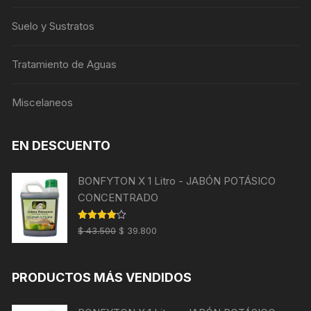
Suelo y Sustratos
Tratamiento de Aguas
Miscelaneos
EN DESCUENTO
BONFYTON X 1 Litro - JABÓN POTÁSICO
CONCENTRADO
El
El
Valorado
$
43.500
$
39.800
con
4.00
precio
precio
de 5
original
actual
PRODUCTOS MÁS VENDIDOS
era:
es:
$ 43.500.
$ 39.800.