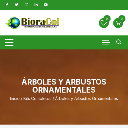
Saltar
al
contenido
0
0
ÁRBOLES Y ARBUSTOS
ORNAMENTALES
Inicio
/
Kits Completos
/ Árboles y Arbustos Ornamentales