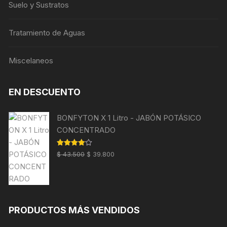
Suelo y Sustratos
Tratamiento de Aguas
Miscelaneos
EN DESCUENTO
BONFYTON X 1 Litro - JABÓN POTÁSICO
CONCENTRADO
El
El
Valorado
$
43.500
$
39.800
con
4.00
precio
precio
de 5
original
actual
era:
es:
$ 43.500.
$ 39.800.
PRODUCTOS MÁS VENDIDOS