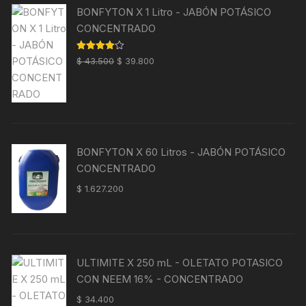
BONFYTON X 1 Litro - JABÓN POTÁSICO
CONCENTRADO
El
El
Valorado
$
43.500
$
39.800
con
4.00
precio
precio
de 5
original
actual
era:
es:
$ 43.500.
$ 39.800.
BONFYTON X 60 Litros - JABÓN POTÁSICO
CONCENTRADO
$
1.627.200
ULTIMITE X 250 mL - OLETATO POTASICO
CON NEEM 16% - CONCENTRADO
$
34.400