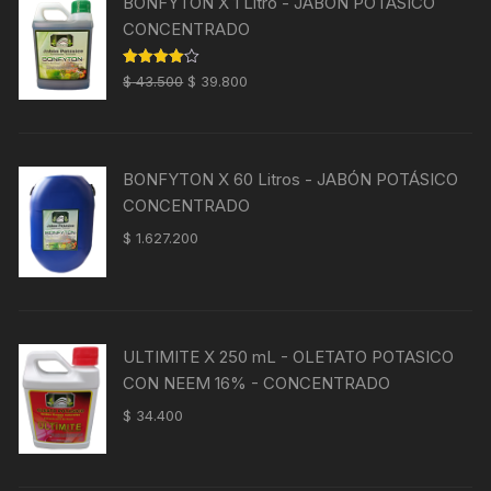
BONFYTON X 1 Litro - JABÓN POTÁSICO
CONCENTRADO
El
El
Valorado
$
43.500
$
39.800
con
4.00
precio
precio
de 5
original
actual
era:
es:
BONFYTON X 60 Litros - JABÓN POTÁSICO
$ 43.500.
$ 39.800.
CONCENTRADO
$
1.627.200
ULTIMITE X 250 mL - OLETATO POTASICO
CON NEEM 16% - CONCENTRADO
$
34.400