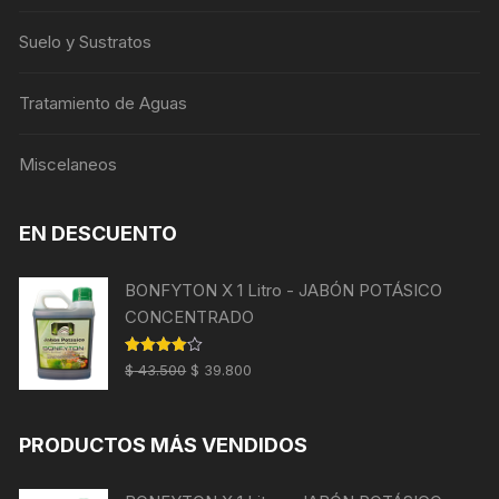
Suelo y Sustratos
Tratamiento de Aguas
Miscelaneos
EN DESCUENTO
BONFYTON X 1 Litro - JABÓN POTÁSICO
CONCENTRADO
El
El
Valorado
$
43.500
$
39.800
con
4.00
precio
precio
de 5
original
actual
PRODUCTOS MÁS VENDIDOS
era:
es:
$ 43.500.
$ 39.800.