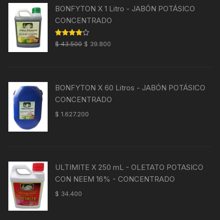
BONFYTON X 1 Litro - JABÓN POTÁSICO
CONCENTRADO
El
El
Valorado
$
43.500
$
39.800
con
4.00
precio
precio
de 5
original
actual
era:
es:
BONFYTON X 60 Litros - JABÓN POTÁSICO
$ 43.500.
$ 39.800.
CONCENTRADO
$
1.627.200
ULTIMITE X 250 mL - OLETATO POTASICO
CON NEEM 16% - CONCENTRADO
$
34.400