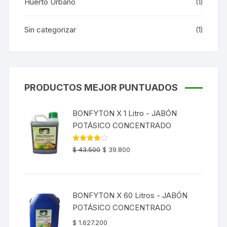
Huerto Urbano
(1)
Sin categorizar
(1)
PRODUCTOS MEJOR PUNTUADOS
BONFYTON X 1 Litro - JABÓN
POTÁSICO CONCENTRADO
El
El
Valorado
$
43.500
$
39.800
con
4.00
precio
precio
de 5
original
actual
era:
es:
BONFYTON X 60 Litros - JABÓN
$ 43.500.
$ 39.800.
POTÁSICO CONCENTRADO
$
1.627.200