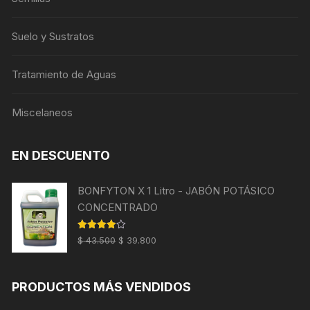
Suelo y Sustratos
Tratamiento de Aguas
Miscelaneos
EN DESCUENTO
BONFYTON X 1 Litro - JABÓN POTÁSICO
CONCENTRADO
El
El
Valorado
$
43.500
$
39.800
con
4.00
precio
precio
de 5
original
actual
PRODUCTOS MÁS VENDIDOS
era:
es:
$ 43.500.
$ 39.800.