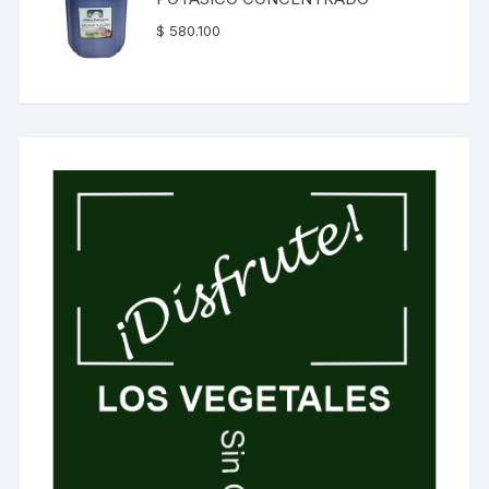
$
580.100