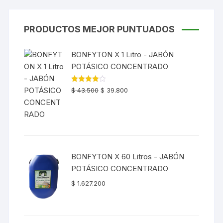
PRODUCTOS MEJOR PUNTUADOS
BONFYTON X 1 Litro - JABÓN
POTÁSICO CONCENTRADO
Valorado
$
43.500
$
39.800
con
4.00
de 5
BONFYTON X 60 Litros - JABÓN
POTÁSICO CONCENTRADO
$
1.627.200