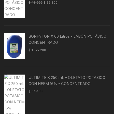
Valorado
$
43.500
$
39.800
con
4.00
de 5
BONFYTON X 60 Litros - JABÓN POTÁSICO
CONCENTRADO
$
1.627.200
ULTIMITE X 250 mL - OLETATO POTASICO
CON NEEM 16% - CONCENTRADO
$
34.400