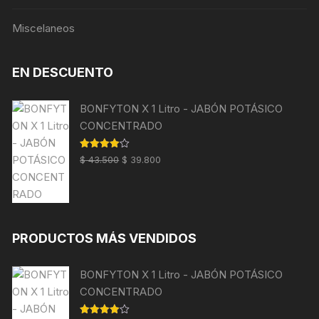
Miscelaneos
EN DESCUENTO
BONFYTON X 1 Litro - JABÓN POTÁSICO
CONCENTRADO
Valorado
$
43.500
$
39.800
con
4.00
de 5
PRODUCTOS MÁS VENDIDOS
BONFYTON X 1 Litro - JABÓN POTÁSICO
CONCENTRADO