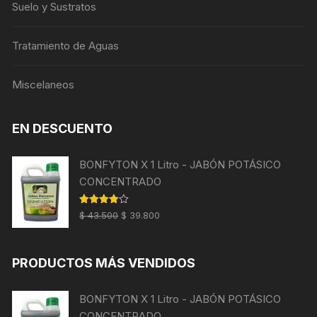
Suelo y Sustratos
Tratamiento de Aguas
Miscelaneos
EN DESCUENTO
BONFYTON X 1 Litro - JABÓN POTÁSICO
CONCENTRADO
El
El
Valorado
$
43.500
$
39.800
con
4.00
precio
precio
de 5
original
actual
PRODUCTOS MÁS VENDIDOS
era:
es:
$ 43.500.
$ 39.800.
BONFYTON X 1 Litro - JABÓN POTÁSICO
CONCENTRADO