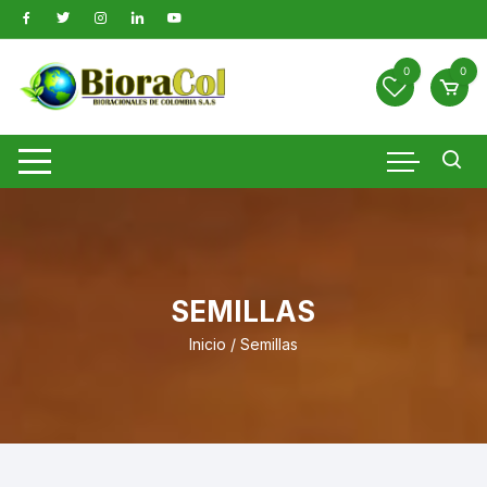
Saltar
al
contenido
0
0
SEMILLAS
Inicio
/ Semillas