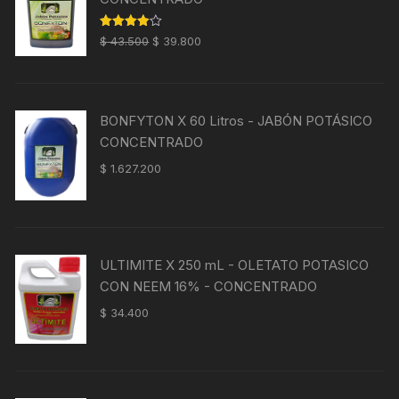
El
El
Valorado
$
43.500
$
39.800
con
4.00
precio
precio
de 5
original
actual
era:
es:
BONFYTON X 60 Litros - JABÓN POTÁSICO
$ 43.500.
$ 39.800.
CONCENTRADO
$
1.627.200
ULTIMITE X 250 mL - OLETATO POTASICO
CON NEEM 16% - CONCENTRADO
$
34.400