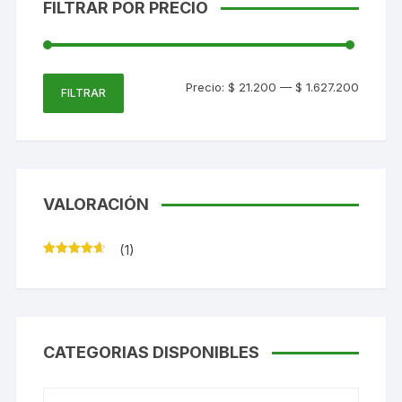
FILTRAR POR PRECIO
Precio
Precio
Precio:
$ 21.200
—
$ 1.627.200
FILTRAR
mínimo
máxim
VALORACIÓN
(1)
Valorado
con
4
de
5
CATEGORIAS DISPONIBLES