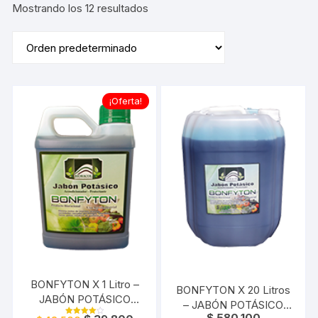
Mostrando los 12 resultados
¡Oferta!
BONFYTON X 1 Litro –
BONFYTON X 20 Litros
JABÓN POTÁSICO
– JABÓN POTÁSICO
CONCENTRADO
$
580.100