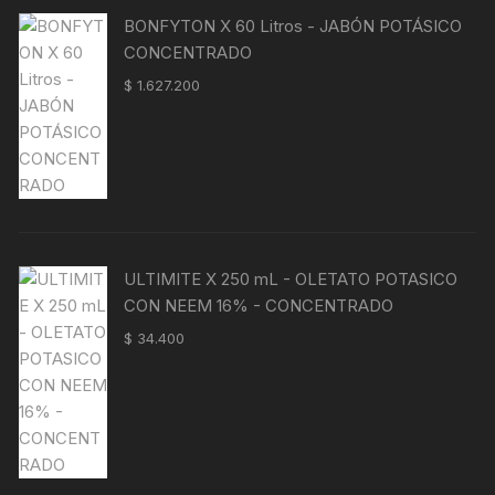
era:
es:
BONFYTON X 60 Litros - JABÓN POTÁSICO
$ 43.500.
$ 39.800.
CONCENTRADO
$
1.627.200
ULTIMITE X 250 mL - OLETATO POTASICO
CON NEEM 16% - CONCENTRADO
$
34.400