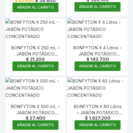
El
El
$
39.800
CONCENTRADO
$
43.500
Valorado
precio
precio
con
AÑADIR AL CARRITO
AÑADIR AL CARRITO
4.00
original
actual
de 5
era:
es:
$ 43.500.
$ 39.800.
BONFYTON X 250 mL –
BONFYTON X 4 Litros –
JABÓN POTÁSICO
JABÓN POTÁSICO
$
21.200
$
143.700
CONCENTRADO
CONCENTRADO
AÑADIR AL CARRITO
AÑADIR AL CARRITO
BONFYTON X 500 mL –
BONFYTON X 60 Litros
JABÓN POTÁSICO
– JABÓN POTÁSICO
$
27.400
$
1.627.200
CONCENTRADO
CONCENTRADO
AÑADIR AL CARRITO
AÑADIR AL CARRITO