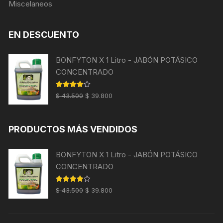
Miscelaneos
EN DESCUENTO
BONFYTON X 1 Litro - JABÓN POTÁSICO
CONCENTRADO
El
El
Valorado
$
43.500
$
39.800
con
4.00
precio
precio
de 5
original
actual
PRODUCTOS MÁS VENDIDOS
era:
es:
$ 43.500.
$ 39.800.
BONFYTON X 1 Litro - JABÓN POTÁSICO
CONCENTRADO
El
El
Valorado
$
43.500
$
39.800
con
4.00
precio
precio
de 5
original
actual