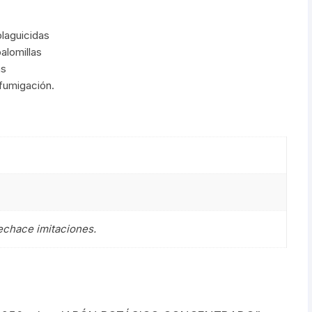
laguicidas
alomillas
as
fumigación.
rechace imitaciones.