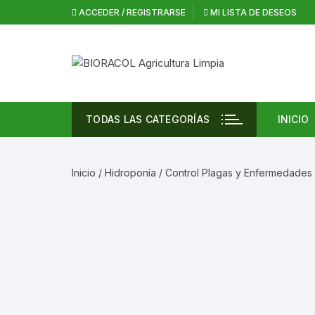
Saltar
ACCEDER / REGISTRARSE
MI LISTA DE DESEOS
al
contenido
TODAS LAS CATEGORÍAS
INICIO
Vent
Agri
Inicio
/
Hidroponía
/
Control Plagas y Enfermedades
Inte
Cann
Casa
Desi
Equi