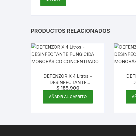
PRODUCTOS RELACIONADOS
DEFENZOR X 4 Litros –
DEF
DESINFECTANTE
D
$
185.900
FUNGICIDA MONOBÁSICO
FUNG
CONCENTRADO
AÑADIR AL CARRITO
A