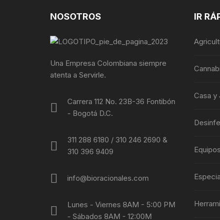
NOSOTROS
IR RÁ
Agricul
Una Empresa Colombiana siempre
Cannab
atenta a Servirle.
Casa y 
Carrera 112 No. 23B-36 Fontibón
- Bogotá D.C.
Desinf
311 288 6180 / 310 246 2690 &
Equipo
310 396 9409
Especia
info@bioracionales.com
Herram
Lunes - Viernes 8AM - 5:00 PM
- Sábados 8AM - 12:00M