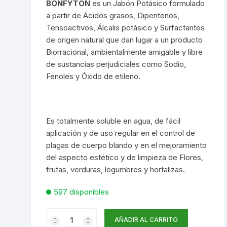
BONFYTON
es un Jabón Potásico formulado
cialidades
Florales
Problemas del Suelo
Postcosecha
Desinfección Suelos y
Controladores y
Desinfección
transito
a partir de Ácidos grasos, Dipentenos,
Enfermedades de Ramas y
Sustratos
Temporizadores
Tallos
Tensoactivos, Álcalis potásico y Surfactantes
amientas
Silvícolas
Nutrición
Irrigación
de origen natural que dan lugar a un producto
Enraízamiento
Hongos y Enfermedades del
Biorracional, ambientalmente amigable y libre
oponía
Suculentas
Sanidad
Jardinería
Accesorios
Follaje
de sustancias perjudiciales como Sodio,
Germinación
Fenoles y Óxido de etileno.
to Urbano
Otros
Labranza
Bandejas
Desinfectantes
Plagas del Suelo
Materas
 Completos
Mecánica
Canastillas
Enfermedades del Follaje
Árboles y Arbustos Frutales
SPA para el Follaje
Tensiometros
Es totalmente soluble en agua, de fácil
ición
Medición
Contenedores
Enfermedades de Troncos y
Árboles y Arbustos
Abonos Orgánicos
aplicación y de uso regular en el control de
Ramas
Ornamentales
plagas de cuerpo blando y en el mejoramiento
o
Poda
Control Plagas y
Elementos Simples
Antiheladas
del aspecto estético y de limpieza de Flores,
Enfermedades
Hongos y Bacterias del Suelo
Cannabis Medicinal
frutas, verduras, legumbres y hortalizas.
llas
Transporte
Fertilizantes Edáficos
Aspersión
Aromáticas
Enmiendas y Correctivos
Malas Hierbas
Césped y Prados
597 disponibles
o y Sustratos
Fertilizantes Foliares
Automatización
Cannabis Sativa
Enmiendas
Esponjas y Espumas Cultivo
Plagas del Follaje
Huerto Urbano y Jardín
BONFYTON
AÑADIR AL CARRITO
amiento de Aguas
Fertilzantes Hidrosolubles
Bombas
Césped
Medios de Cultivo
Consumo Agrícola
X