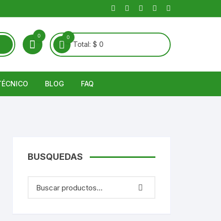
0
0
Total:
$
0
TÉCNICO
BLOG
FAQ
Guías Técnicas
Noticias
álido
Enfermedades de Suelo y
Artículos
BUSQUEDAS
Raíz
río
entes