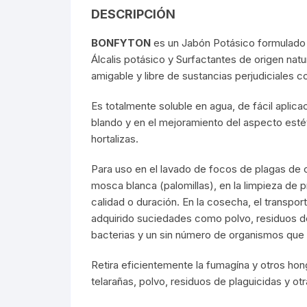
DESCRIPCIÓN
BONFYTON
es un Jabón Potásico formulado 
Álcalis potásico y Surfactantes de origen nat
amigable y libre de sustancias perjudiciales 
Es totalmente soluble en agua, de fácil aplica
blando y en el mejoramiento del aspecto estét
hortalizas.
Para uso en el lavado de focos de plagas de 
mosca blanca (palomillas), en la limpieza de p
calidad o duración. En la cosecha, el transpo
adquirido suciedades como polvo, residuos de
bacterias y un sin número de organismos que s
Retira eficientemente la fumagína y otros ho
telarañas, polvo, residuos de plaguicidas y ot