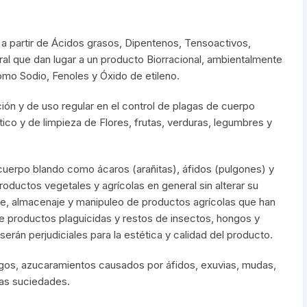
a partir de Ácidos grasos, Dipentenos, Tensoactivos,
ural que dan lugar a un producto Biorracional, ambientalmente
como Sodio, Fenoles y Óxido de etileno.
ción y de uso regular en el control de plagas de cuerpo
ico y de limpieza de Flores, frutas, verduras, legumbres y
cuerpo blando como ácaros (arañitas), áfidos (pulgones) y
roductos vegetales y agrícolas en general sin alterar su
rte, almacenaje y manipuleo de productos agrícolas que han
 productos plaguicidas y restos de insectos, hongos y
erán perjudiciales para la estética y calidad del producto.
ngos, azucaramientos causados por áfidos, exuvias, mudas,
ras suciedades.