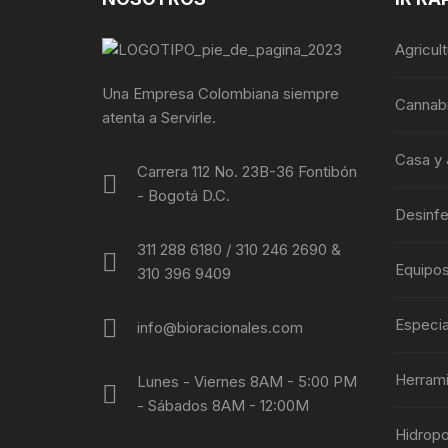
Agricul
Una Empresa Colombiana siempre
Cannab
atenta a Servirle.
Casa y 
Carrera 112 No. 23B-36 Fontibón
- Bogotá D.C.
Desinf
311 288 6180 / 310 246 2690 &
Equipo
310 396 9409
Especia
info@bioracionales.com
Herram
Lunes - Viernes 8AM - 5:00 PM
- Sábados 8AM - 12:00M
Hidropo