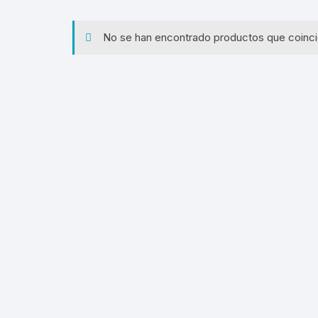
Espe
No se han encontrado productos que coinci
Herr
Hidr
Huer
Kits
Nutr
Rieg
Semi
Suel
Trat