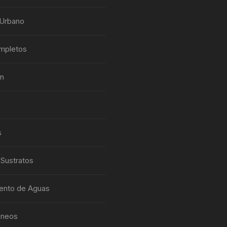
 Urbano
mpletos
ón
s
 Sustratos
ento de Aguas
aneos