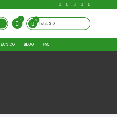
0
0
Total:
$
0
TÉCNICO
BLOG
FAQ
Guías Técnicas
Noticias
álido
Enfermedades de Suelo y
Artículos
Raíz
río
entes