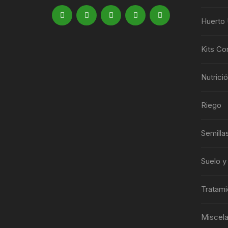
Huerto
Kits Co
Nutrici
Riego
Semilla
Suelo y
Tratami
Miscel