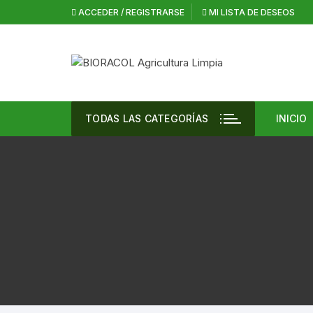
Saltar
ACCEDER / REGISTRARSE
MI LISTA DE DESEOS
al
contenido
TODAS LAS CATEGORÍAS
INICIO
Vent
Agri
Inte
Cann
Casa
Desi
Equi