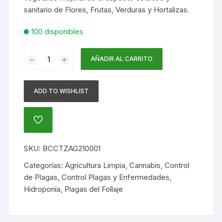
sanitario de Flores, Frutas, Verduras y Hortalizas.
100 disponibles
CITROZEN
AÑADIR AL CARRITO
X
1
Litro
ADD TO WISHLIST
-
EMULSIÓN
AÑADIR
CÍTRICA
A
CON
LA
LISTA
AJO
SKU:
BCCTZAG210001
DE
Y
DESEOS
Categorías:
Agricultura Limpia
,
Cannabis
,
Control
AJÍ
de Plagas
,
Control Plagas y Enfermedades
,
-
Hidroponía
,
Plagas del Follaje
CONCENTRADO
cantidad