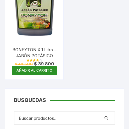
BONFYTON X 1 Litro –
JABÓN POTÁSICO
CONCENTRADO
El
El
$
39.800
$
43.500
Valorado
precio
precio
con
AÑADIR AL CARRITO
4.00
original
actual
de 5
era:
es:
$ 43.500.
$ 39.800.
BUSQUEDAS