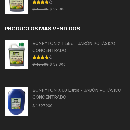
El
El
Valorado
$
43.500
$
39.800
con
4.00
precio
precio
de 5
original
actual
PRODUCTOS MÁS VENDIDOS
era:
es:
$ 43.500.
$ 39.800.
BONFYTON X 1 Litro - JABÓN POTÁSICO
CONCENTRADO
El
El
Valorado
$
43.500
$
39.800
con
4.00
precio
precio
de 5
original
actual
era:
es:
BONFYTON X 60 Litros - JABÓN POTÁSICO
$ 43.500.
$ 39.800.
CONCENTRADO
$
1.627.200