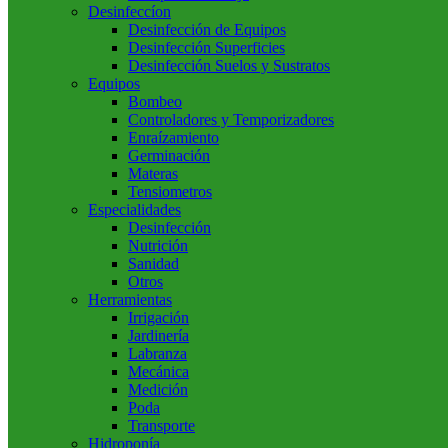
Desinfeccíon
Desinfección de Equipos
Desinfección Superficies
Desinfección Suelos y Sustratos
Equipos
Bombeo
Controladores y Temporizadores
Enraízamiento
Germinación
Materas
Tensiometros
Especialidades
Desinfección
Nutrición
Sanidad
Otros
Herramientas
Irrigación
Jardinería
Labranza
Mecánica
Medición
Poda
Transporte
Hidroponía