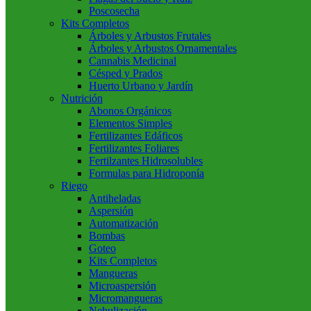
Poscosecha
Kits Completos
Árboles y Arbustos Frutales
Árboles y Arbustos Ornamentales
Cannabis Medicinal
Césped y Prados
Huerto Urbano y Jardín
Nutrición
Abonos Orgánicos
Elementos Simples
Fertilizantes Edáficos
Fertilizantes Foliares
Fertilzantes Hidrosolubles
Formulas para Hidroponía
Riego
Antiheladas
Aspersión
Automatización
Bombas
Goteo
Kits Completos
Mangueras
Microaspersión
Micromangueras
Nebulización