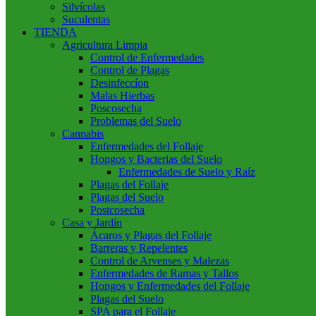
Silvícolas
Suculentas
TIENDA
Agricultura Limpia
Control de Enfermedades
Control de Plagas
Desinfeccíon
Malas Hierbas
Poscosecha
Problemas del Suelo
Cannabis
Enfermedades del Follaje
Hongos y Bacterias del Suelo
Enfermedades de Suelo y Raíz
Plagas del Follaje
Plagas del Suelo
Postcosecha
Casa y Jardín
Ácaros y Plagas del Follaje
Barreras y Repelentes
Control de Arvenses y Malezas
Enfermedades de Ramas y Tallos
Hongos y Enfermedades del Follaje
Plagas del Suelo
SPA para el Follaje