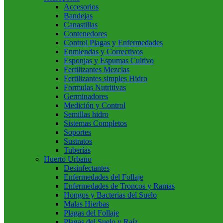
Accesorios
Bandejas
Canastillas
Contenedores
Control Plagas y Enfermedades
Enmiendas y Correctivos
Esponjas y Espumas Cultivo
Fertilizantes Mezclas
Fertilizantes simples Hidro
Formulas Nutritivas
Germinadores
Medición y Control
Semillas hidro
Sistemas Completos
Soportes
Sustratos
Tuberías
Huerto Urbano
Desinfectantes
Enfermedades del Follaje
Enfermedades de Troncos y Ramas
Hongos y Bacterias del Suelo
Malas Hierbas
Plagas del Follaje
Plagas del Suelo y Raíz