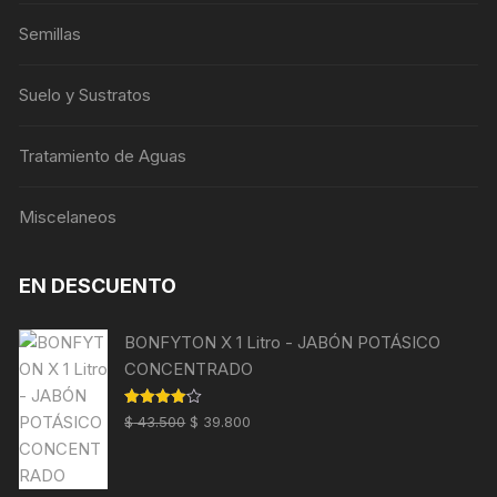
Semillas
Suelo y Sustratos
Tratamiento de Aguas
Miscelaneos
EN DESCUENTO
BONFYTON X 1 Litro - JABÓN POTÁSICO
CONCENTRADO
El
El
Valorado
$
43.500
$
39.800
con
4.00
precio
precio
de 5
original
actual