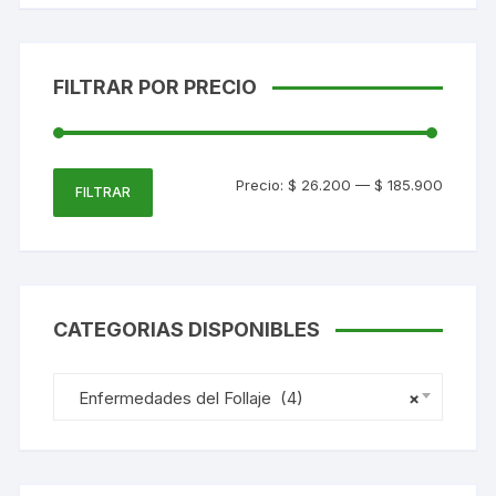
FILTRAR POR PRECIO
Precio
Precio
Precio:
$ 26.200
—
$ 185.900
FILTRAR
mínimo
máxim
CATEGORIAS DISPONIBLES
Enfermedades del Follaje (4)
×