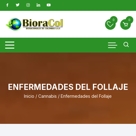
Saltar
al
contenido
0
0
ENFERMEDADES DEL FOLLAJE
Inicio
/
Cannabis
/ Enfermedades del Follaje