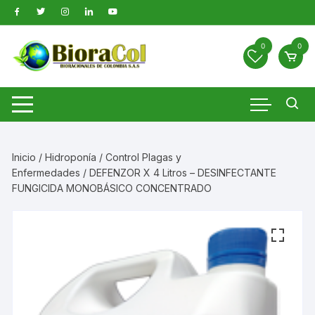
Saltar
al
contenido
0
0
Inicio
/
Hidroponía
/
Control Plagas y
Enfermedades
/ DEFENZOR X 4 Litros – DESINFECTANTE
FUNGICIDA MONOBÁSICO CONCENTRADO