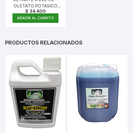
OLETATO POTASICO
$
34.400
CON NEEM 16% –
CONCENTRADO
AÑADIR AL CARRITO
PRODUCTOS RELACIONADOS