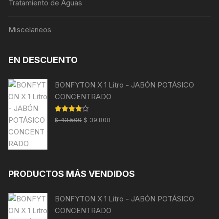
Tratamiento de Aguas
Miscelaneos
EN DESCUENTO
BONFYTON X 1 Litro - JABÓN POTÁSICO
CONCENTRADO
El
El
Valorado
$
43.500
$
39.800
con
4.00
precio
precio
de 5
original
actual
era:
es:
$ 43.500.
$ 39.800.
PRODUCTOS MÁS VENDIDOS
BONFYTON X 1 Litro - JABÓN POTÁSICO
CONCENTRADO