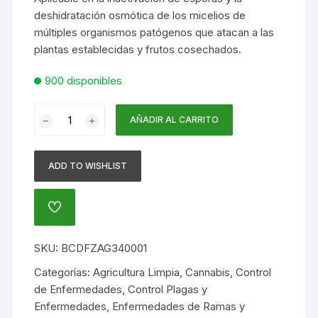
deshidratación osmótica de los micelios de
múltiples organismos patógenos que atacan a las
plantas establecidas y frutos cosechados.
900 disponibles
DEFENZOR
AÑADIR AL CARRITO
X
4
Litros
ADD TO WISHLIST
-
DESINFECTANTE
AÑADIR
FUNGICIDA
A
MONOBÁSICO
LA
LISTA
CONCENTRADO
SKU:
BCDFZAG340001
DE
cantidad
DESEOS
Categorías:
Agricultura Limpia
,
Cannabis
,
Control
de Enfermedades
,
Control Plagas y
Enfermedades
,
Enfermedades de Ramas y