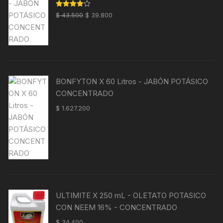
El
El
Valorado
$
43.500
$
39.800
con
4.00
precio
precio
de 5
original
actual
era:
es:
$ 43.500.
$ 39.800.
BONFYTON X 60 Litros - JABÓN POTÁSICO
CONCENTRADO
$
1.627.200
ULTIMITE X 250 mL - OLETATO POTASICO
CON NEEM 16% - CONCENTRADO
$
34.400