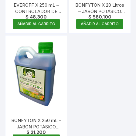
EVEROFF X 250 mL –
BONFYTON X 20 Litros
CONTROLADOR DE
– JABÓN POTÁSICO
$
48.300
$
580.100
MALEZAS
CONCENTRADO
CONCENTRADO
AÑADIR AL CARRITO
AÑADIR AL CARRITO
BONFYTON X 250 mL –
JABÓN POTÁSICO
$
21.200
CONCENTRADO