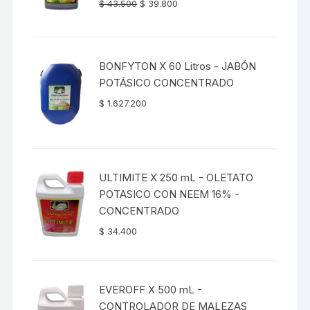
El
El
Valorado
$
43.500
$
39.800
con
4.00
precio
precio
de 5
original
actual
era:
es:
BONFYTON X 60 Litros - JABÓN
$ 43.500.
$ 39.800.
POTÁSICO CONCENTRADO
$
1.627.200
ULTIMITE X 250 mL - OLETATO
POTASICO CON NEEM 16% -
CONCENTRADO
$
34.400
EVEROFF X 500 mL -
CONTROLADOR DE MALEZAS