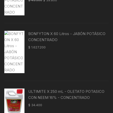
con
4.00
precio
precio
de 5
original
actual
era:
es:
$ 43.500.
$ 39.800.
BONFYTON X 60 Litros - JABÓN POTÁSICO
CONCENTRADO
$
1.627.200
ULTIMITE X 250 mL - OLETATO POTASICO
CON NEEM 16% - CONCENTRADO
$
34.400