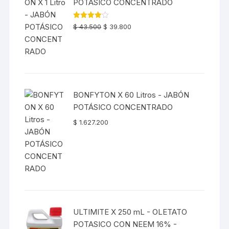
POTÁSICO CONCENTRADO
El
El
Valorado
$
43.500
$
39.800
con
4.00
precio
precio
de 5
original
actual
era:
es:
$ 43.500.
$ 39.800.
BONFYTON X 60 Litros - JABÓN
POTÁSICO CONCENTRADO
$
1.627.200
ULTIMITE X 250 mL - OLETATO
POTASICO CON NEEM 16% -