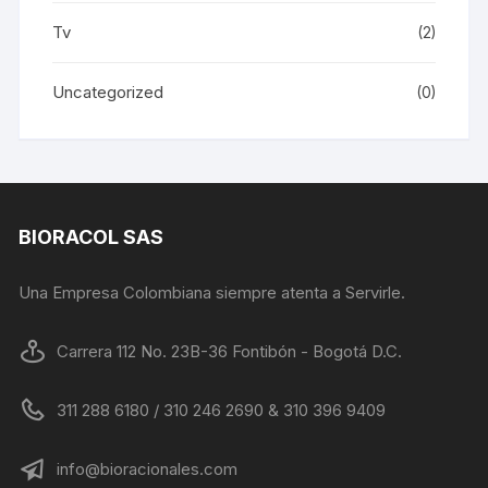
Tv
(2)
Uncategorized
(0)
BIORACOL SAS
Una Empresa Colombiana siempre atenta a Servirle.
Carrera 112 No. 23B-36 Fontibón - Bogotá D.C.
311 288 6180 / 310 246 2690 & 310 396 9409
info@bioracionales.com