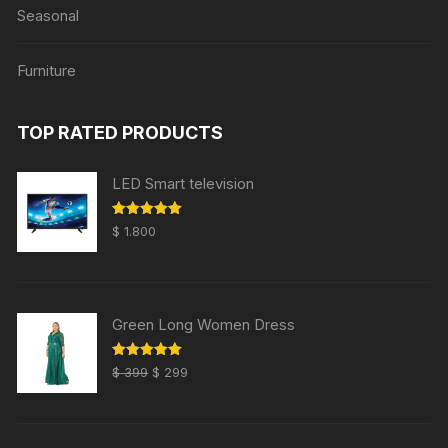
Seasonal
Furniture
TOP RATED PRODUCTS
LED Smart television
Valorado
$
1.800
con
5.00
de 5
Green Long Women Dress
El
El
Valorado
$
399
$
299
con
5.00
precio
precio
de 5
original
actual
era:
es: