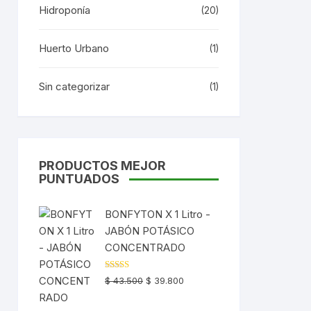
Hidroponía
(20)
Huerto Urbano
(1)
Sin categorizar
(1)
PRODUCTOS MEJOR
PUNTUADOS
BONFYTON X 1 Litro -
JABÓN POTÁSICO
CONCENTRADO
Valorado
El
El
$
43.500
$
39.800
con
4.00
precio
precio
de 5