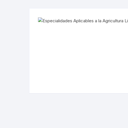
Espe
Herr
Hidr
Huer
Kits
Nutr
Rieg
Semi
Suel
Trat