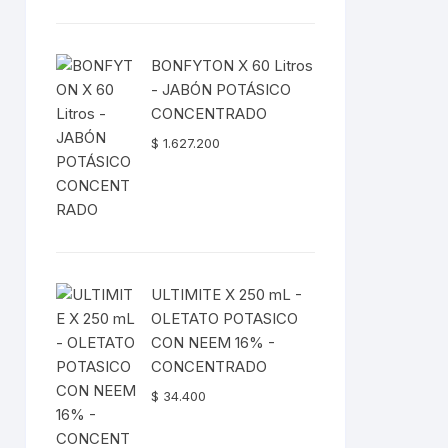
original
actual
era:
es:
$ 43.500.
$ 39.800.
BONFYTON X 60 Litros
- JABÓN POTÁSICO
CONCENTRADO
$
1.627.200
ULTIMITE X 250 mL -
OLETATO POTASICO
CON NEEM 16% -
CONCENTRADO
$
34.400