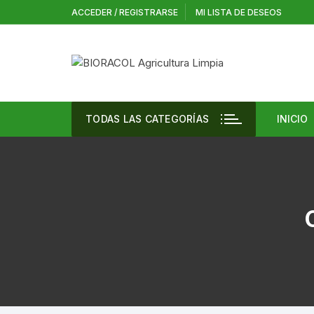
Saltar
ACCEDER / REGISTRARSE
MI LISTA DE DESEOS
al
contenido
TODAS LAS CATEGORÍAS
INICIO
Vent
Agri
Inte
Cann
Casa
Desi
Equi