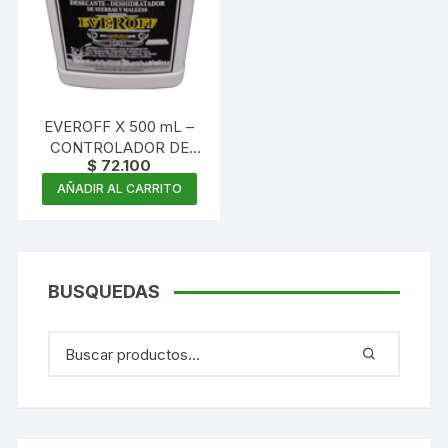
EVEROFF X 500 mL –
CONTROLADOR DE
$
72.100
MALEZAS
CONCENTRADO
AÑADIR AL CARRITO
BUSQUEDAS