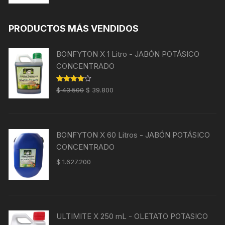
precio
precio
de 5
original
actual
PRODUCTOS MÁS VENDIDOS
era:
es:
$ 43.500.
$ 39.800.
BONFYTON X 1 Litro - JABÓN POTÁSICO
CONCENTRADO
El
El
Valorado
$
43.500
$
39.800
con
4.00
precio
precio
de 5
original
actual
era:
es:
BONFYTON X 60 Litros - JABÓN POTÁSICO
$ 43.500.
$ 39.800.
CONCENTRADO
$
1.627.200
ULTIMITE X 250 mL - OLETATO POTASICO