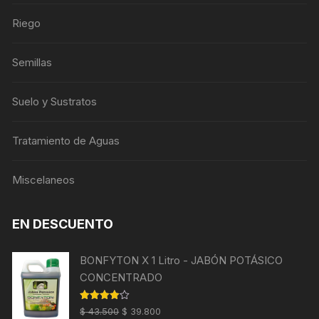
Riego
Semillas
Suelo y Sustratos
Tratamiento de Aguas
Miscelaneos
EN DESCUENTO
BONFYTON X 1 Litro - JABÓN POTÁSICO
CONCENTRADO
El
El
Valorado
$
43.500
$
39.800
con
4.00