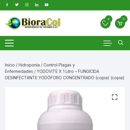
Saltar
al
contenido
0
0
Inicio
/
Hidroponía
/
Control Plagas y
Enfermedades
/ YODOVITE X 1 Litro – FUNGICIDA
DESINFECTANTE YODÓFORO CONCENTRADO (copia) (copia)