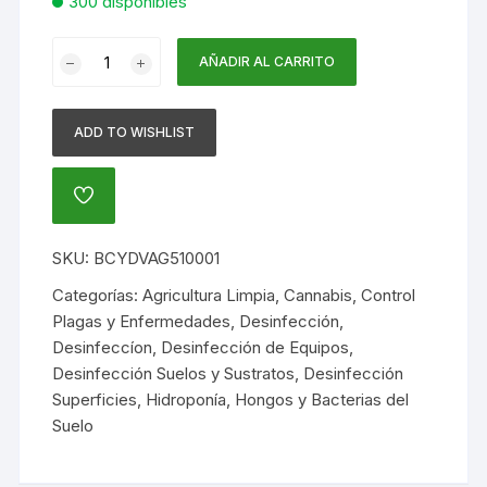
300 disponibles
YODOVITE
AÑADIR AL CARRITO
X
1
Litro
ADD TO WISHLIST
-
FUNGICIDA
AÑADIR
DESINFECTANTE
A
YODÓFORO
LA
LISTA
CONCENTRADO
SKU:
BCYDVAG510001
DE
(copia)
DESEOS
Categorías:
Agricultura Limpia
,
Cannabis
,
Control
(copia)
Plagas y Enfermedades
,
Desinfección
,
cantidad
Desinfeccíon
,
Desinfección de Equipos
,
Desinfección Suelos y Sustratos
,
Desinfección
Superficies
,
Hidroponía
,
Hongos y Bacterias del
Suelo